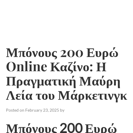
Skip
to
content
Μπόνους 200 Ευρώ
Online Καζίνο: Η
Πραγματική Μαύρη
Λεία του Μάρκετινγκ
Posted on
February 23, 2025
by
Μπόνους 200 Ευρώ