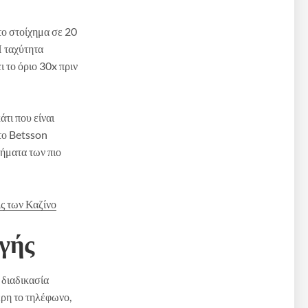
ο στοίχημα σε 20
Η ταχύτητα
ι το όριο 30x πριν
άτι που είναι
 το Betsson
τήματα των πιο
ς των Καζίνο
γής
 διαδικασία
ερη το τηλέφωνο,