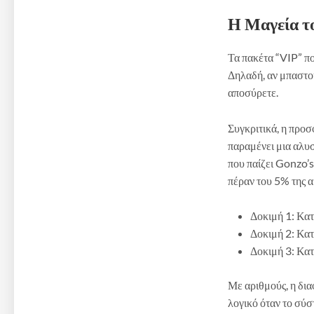
Η Μαγεία τ
Τα πακέτα “VIP” π
Δηλαδή, αν μπαστού
αποσύρετε.
Συγκριτικά, η προ
παραμένει μια αλυσ
που παίζει Gonzo’s
πέραν του 5% της α
Δοκιμή 1: Κα
Δοκιμή 2: Κα
Δοκιμή 3: Κα
Με αριθμούς, η δι
λογικό όταν το σύσ