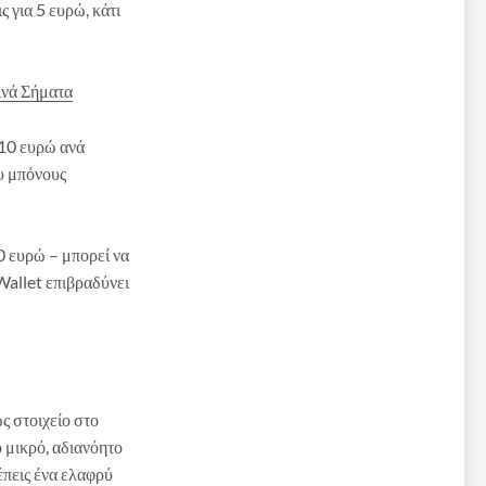
 για 5 ευρώ, κάτι
ινά Σήματα
.10 ευρώ ανά
ου μπόνους
0 ευρώ – μπορεί να
Wallet επιβραδύνει
ς στοιχείο στο
ύ μικρό, αδιανόητο
έπεις ένα ελαφρύ