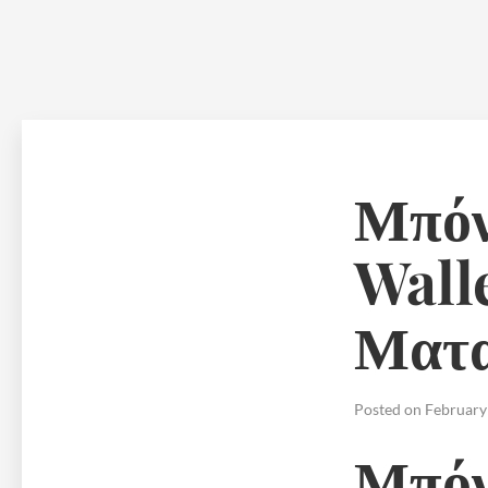
Skip
to
content
Μπόν
Wall
Ματα
Posted on
February
Μπόν