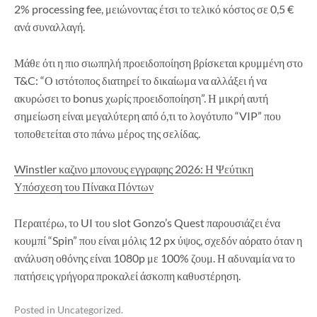
2% processing fee, μειώνοντας έτσι το τελικό κόστος σε 0,5 €
ανά συναλλαγή.
Μάθε ότι η πιο σιωπηλή προειδοποίηση βρίσκεται κρυμμένη στο
T&C: “Ο ιστότοπος διατηρεί το δικαίωμα να αλλάξει ή να
ακυρώσει το bonus χωρίς προειδοποίηση”. Η μικρή αυτή
σημείωση είναι μεγαλύτερη από ό,τι το λογότυπο “VIP” που
τοποθετείται στο πάνω μέρος της σελίδας.
Winstler καζινο μπονους εγγραφης 2026: Η Ψεύτικη
Υπόσχεση του Πίνακα Πόντων
Περαιτέρω, το UI του slot Gonzo’s Quest παρουσιάζει ένα
κουμπί “Spin” που είναι μόλις 12 px ύψος, σχεδόν αόρατο όταν η
ανάλυση οθόνης είναι 1080p με 100% ζουμ. Η αδυναμία να το
πατήσεις γρήγορα προκαλεί άσκοπη καθυστέρηση.
Posted in Uncategorized
.