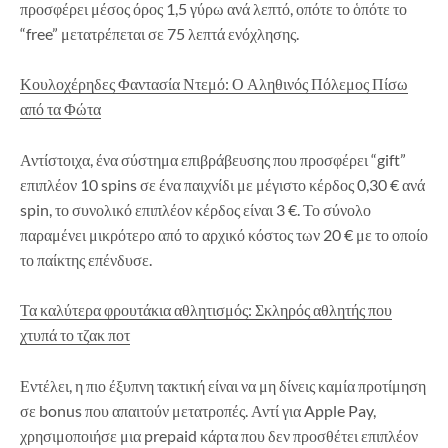
προσφέρει μέσος όρος 1,5 γύρω ανά λεπτό, οπότε το ὁπότε το
“free” μετατρέπεται σε 75 λεπτά ενόχλησης.
Κουλοχέρηδες Φαντασία Ντεμό: Ο Αληθινός Πόλεμος Πίσω
από τα Φώτα
Αντίστοιχα, ένα σύστημα επιβράβευσης που προσφέρει “gift”
επιπλέον 10 spins σε ένα παιχνίδι με μέγιστο κέρδος 0,30 € ανά
spin, το συνολικό επιπλέον κέρδος είναι 3 €. Το σύνολο
παραμένει μικρότερο από το αρχικό κόστος των 20 € με το οποίο
το παίκτης επένδυσε.
Τα καλύτερα φρουτάκια αθλητισμός: Σκληρός αθλητής που
χτυπά το τζακ ποτ
Εντέλει, η πιο έξυπνη τακτική είναι να μη δίνεις καμία προτίμηση
σε bonus που απαιτούν μετατροπές. Αντί για Apple Pay,
χρησιμοποιήσε μια prepaid κάρτα που δεν προσθέτει επιπλέον