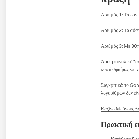
Αριθμός 1: Το ποντ
Αριθμός 2: Το σύσ
Αριθμός 3: Με 30 π
Άρα η συνολική “απ
κουτί σφαίρας και ν
Συγκριτικά, το Gon
λογαρίθμων δεν είνα
Καζίνο Μπόνους 5
Πρακτική ε
Κατάθεση 5 ευ