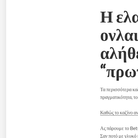
Η ελ
ονλαι
αλήθε
“πρω
Τα περισσότερα καζ
πραγματικότητα, το
Καθώς το καζίνο α
Ας πάρουμε το Bet
Σαν ποτό με γλυκό