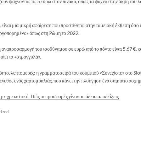
ίζουν ψάχνοντας τις 5 ευρώ στον πίνακα, όπως τα ψάχνα στην άκρη του 
, είναι μια μικρή αφαίρεση που προστίθεται στην ταμειακή έκθεση όσο
«αργοπορημένο» όπως στη Ρώμη το 2022.
η αναπροσαρμογή του ισοδύναμου σε ευρώ από το πόντο είναι 5,67 €, κ
πάει τα «στρογγυλά».
νόητο, λεπτομερές: η γραμματοσειρά του κουμπιού «Συνεχίστε» στο Slot
έγεθος ενός χαρτομυαλιάς, που κάνει την πλοήγηση ένα σαμπάτο άσχημ
 με χρεωστική: Πώς οι προσφορές γίνονται άδεια αποδείξεις
rized
.