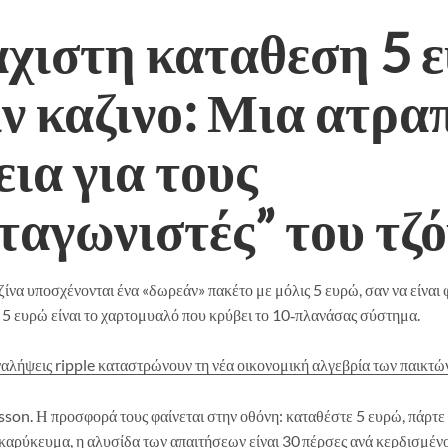
αχιστη καταθεση 5 
ν καζινο: Μια ατρα
ια για τους
ταγωνιστές” του τζ
ίνα υποσχένονται ένα «δωρεάν» πακέτο με μόλις 5 ευρώ, σαν να είναι
 5 ευρώ είναι το χαρτομυαλό που κρύβει το 10‑πλανάσας σύστημα.
ναλήψεις ripple καταστρώνουν τη νέα οικονομική αλγεβρία των παικτώ
sson. Η προσφορά τους φαίνεται στην οθόνη: καταθέστε 5 ευρώ, πάρτε
 καρύκευμα, η αλυσίδα των απαιτήσεων είναι 30 πέρσες ανά κερδισμέν