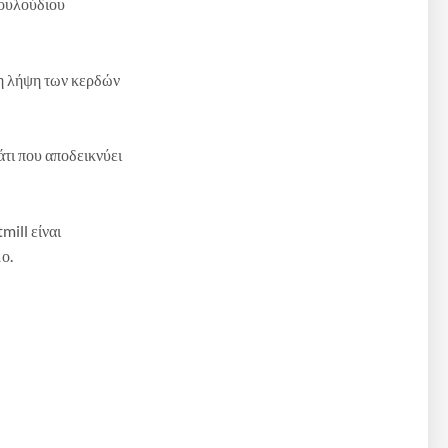
λουλούδιου
 η λήψη των κερδών
άτι που αποδεικνύει
mill είναι
ο.