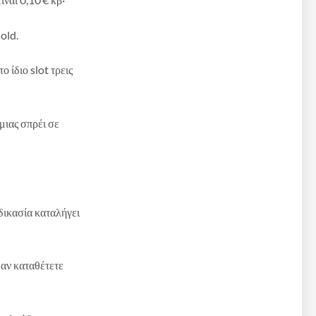
old.
 ίδιο slot τρεις
μιας σπρέι σε
δικασία καταλήγει
 αν καταθέτετε