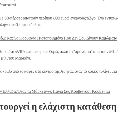
Starburst.
με 30‑πέρσες απαιτούν περίπου 600 ευρώ ενεργούς τζόγο. Ένα εντυπω
λήγει σε 0 ευρώ κέρδος.
έζι: Καζίνο Κορυφαία Πιστοποιημένα Που Δεν Σου Δίνουν Καμώματα
τει ένα «VIP» επίπεδο με 5 Ευρώ, αλλά τα “προνόμια” απαιτούν 50 πέ
 μίλι του Μαρκόνι.
ο ακριβό από το καφές στο κέντρο της Αθήνας, όταν το κόκκο τυλίγει μια
ην Ελλάδα: Όταν τα Μάρκετινγκ Πάγια Σας Κουβαίνουν Κουβεντιά
τουργεί η ελάχιστη κατάθεση