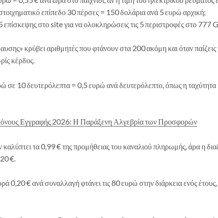
τοιχηματικό επίπεδο 30 πέρσες = 150 δολάρια ανά 5 ευρώ αρχική;
επίσκεψης στο site για να ολοκληρώσεις τις 5 περιστροφές στο 777 G
υσης» κρύβει αριθμητές που φτάνουν στα 200 ακόμη και όταν παίζεις το
ρίς κέρδος.
ώ σε 10 δευτερόλεπτα = 0,5 ευρώ ανά δευτερόλεπτο, όπως η ταχύτητα 
όνους Εγγραφής 2026: Η Παράξενη Αλγεβρία των Προσφορών
 καλύπτει τα 0,99 € της προμήθειας του καναλιού πληρωμής, άρα η δια
20 €.
φορά 0,20 € ανά συναλλαγή φτάνει τις 80 ευρώ στην διάρκεια ενός έτους,