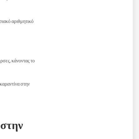
σιακό αριθμητικό
ρσες, κάνοντας το
 καραντίνα στην
 στην